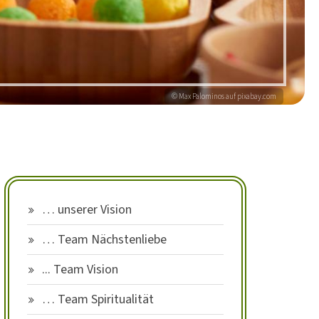
© Max Palominos auf pixabay.com
… unserer Vision
… Team Nächstenliebe
... Team Vision
… Team Spiritualität